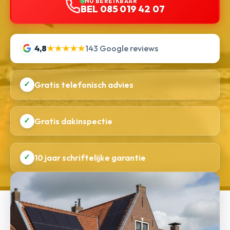
NU BEREIKBAAR
BEL 085 019 42 07
4,8
★★★★★
143 Google reviews
✓
Gratis telefonisch advies
✓
Gratis dakinspectie
✓
10 jaar schriftelijke garantie