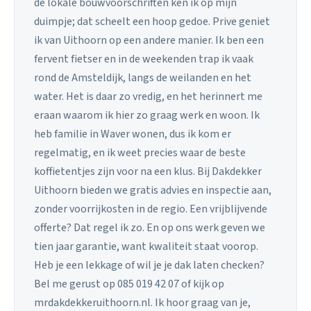
de lokale bouwvoorschriften ken ik op mijn
duimpje; dat scheelt een hoop gedoe. Prive geniet
ik van Uithoorn op een andere manier. Ik ben een
fervent fietser en in de weekenden trap ik vaak
rond de Amsteldijk, langs de weilanden en het
water. Het is daar zo vredig, en het herinnert me
eraan waarom ik hier zo graag werk en woon. Ik
heb familie in Waver wonen, dus ik kom er
regelmatig, en ik weet precies waar de beste
koffietentjes zijn voor na een klus. Bij Dakdekker
Uithoorn bieden we gratis advies en inspectie aan,
zonder voorrijkosten in de regio. Een vrijblijvende
offerte? Dat regel ik zo. En op ons werk geven we
tien jaar garantie, want kwaliteit staat voorop.
Heb je een lekkage of wil je je dak laten checken?
Bel me gerust op 085 019 42 07 of kijk op
mrdakdekkeruithoorn.nl. Ik hoor graag van je,