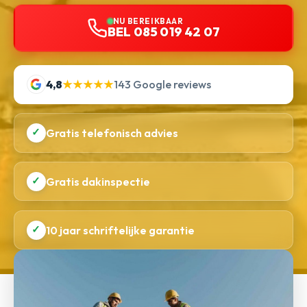
NU BEREIKBAAR
BEL 085 019 42 07
4,8
★★★★★
143 Google reviews
✓
Gratis telefonisch advies
✓
Gratis dakinspectie
✓
10 jaar schriftelijke garantie