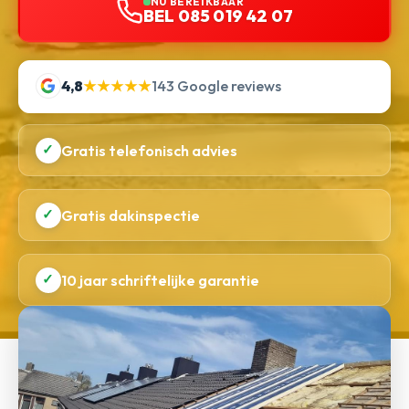
NU BEREIKBAAR
BEL 085 019 42 07
4,8
★★★★★
143 Google reviews
✓
Gratis telefonisch advies
✓
Gratis dakinspectie
✓
10 jaar schriftelijke garantie