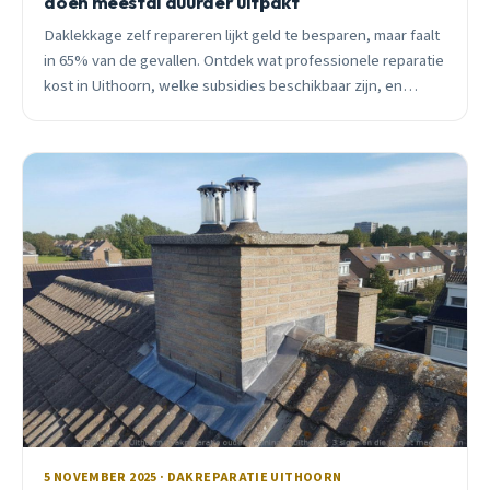
doen meestal duurder uitpakt
Daklekkage zelf repareren lijkt geld te besparen, maar faalt
in 65% van de gevallen. Ontdek wat professionele reparatie
kost in Uithoorn, welke subsidies beschikbaar zijn, en
waarom preventief onderhoud duizenden euro&#8217;s
bespaart.
5 NOVEMBER 2025 · DAKREPARATIE UITHOORN