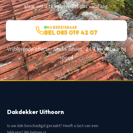
klaar om u te helpen. Bel ons vandaag.
NU BEREIKBAAR
BEL 085 019 42 07
Vrijblijvende offerte · Gratis advies · 24/7 bereikbaar bij
spoed
Dakdekker Uithoorn
Is uw dak beschadigd geraakt? Heeft u last van een
lekkage? Wij helpen u!