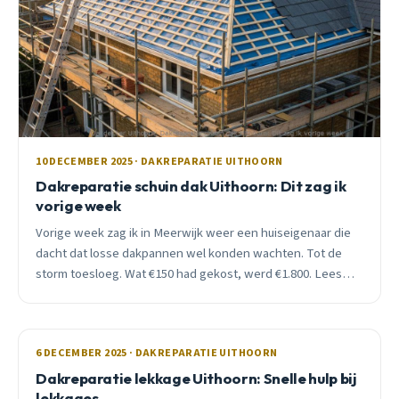
10 DECEMBER 2025 · DAKREPARATIE UITHOORN
Dakreparatie schuin dak Uithoorn: Dit zag ik
vorige week
Vorige week zag ik in Meerwijk weer een huiseigenaar die
dacht dat losse dakpannen wel konden wachten. Tot de
storm toesloeg. Wat €150 had gekost, werd €1.800. Lees
waarom december het slechtste moment is om
dakproblemen te negeren.
6 DECEMBER 2025 · DAKREPARATIE UITHOORN
Dakreparatie lekkage Uithoorn: Snelle hulp bij
lekkages