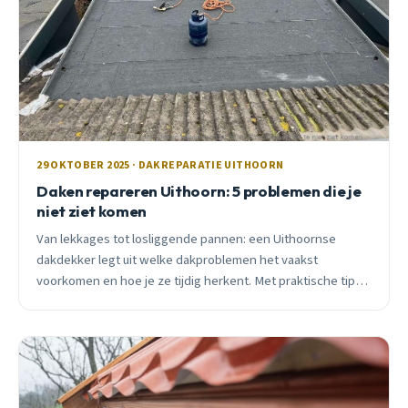
29 OKTOBER 2025 · DAKREPARATIE UITHOORN
Daken repareren Uithoorn: 5 problemen die je
niet ziet komen
Van lekkages tot losliggende pannen: een Uithoornse
dakdekker legt uit welke dakproblemen het vaakst
voorkomen en hoe je ze tijdig herkent. Met praktische tips
voor oktober 2025.