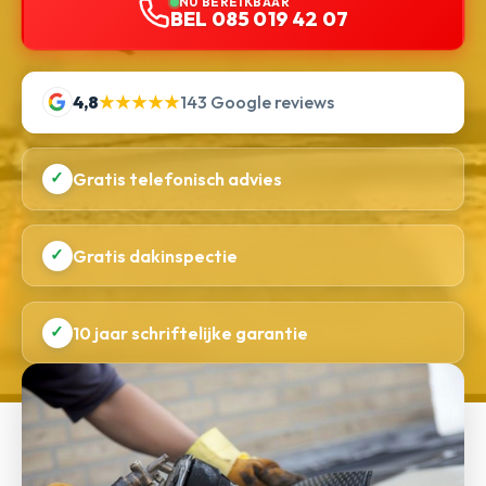
NU BEREIKBAAR
BEL 085 019 42 07
4,8
★★★★★
143 Google reviews
✓
Gratis telefonisch advies
✓
Gratis dakinspectie
✓
10 jaar schriftelijke garantie